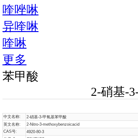
喹唑啉
异喹啉
喹啉
更多
苯甲酸
2-硝基-
中文名称:
2-硝基-3-甲氧基苯甲酸
英文名称:
2-Nitro-3-methoxybenzoicacid
CAS号:
4920-80-3