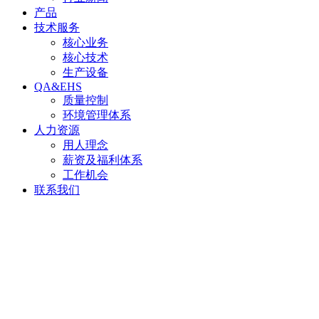
产品
技术服务
核心业务
核心技术
生产设备
QA&EHS
质量控制
环境管理体系
人力资源
用人理念
薪资及福利体系
工作机会
联系我们