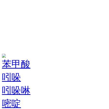
苯甲酸
吲哚
吲哚啉
嘧啶