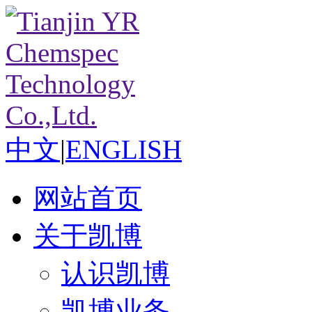
中文
|
ENGLISH
网站首页
关于凯博
认识凯博
凯博业务