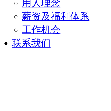
用人理念
薪资及福利体系
工作机会
联系我们