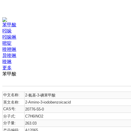
苯甲酸
吲哚
吲哚啉
嘧啶
喹唑啉
异喹啉
喹啉
更多
苯甲酸
中文名称:
2-氨基-3-碘苯甲酸
英文名称:
2-Amino-3-iodobenzoicacid
CAS号:
20776-55-0
分子式:
C7H6INO2
分子量:
263.03
产品编码:
A12065