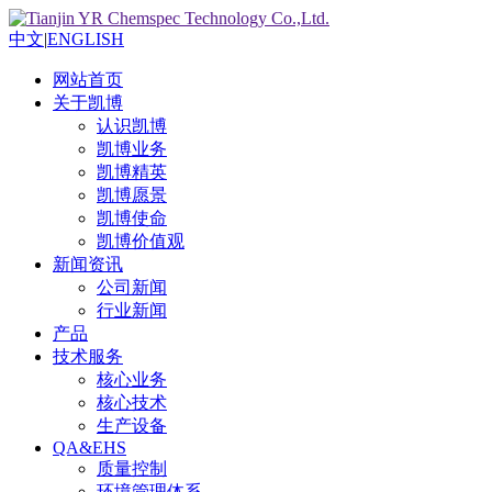
中文
|
ENGLISH
网站首页
关于凯博
认识凯博
凯博业务
凯博精英
凯博愿景
凯博使命
凯博价值观
新闻资讯
公司新闻
行业新闻
产品
技术服务
核心业务
核心技术
生产设备
QA&EHS
质量控制
环境管理体系